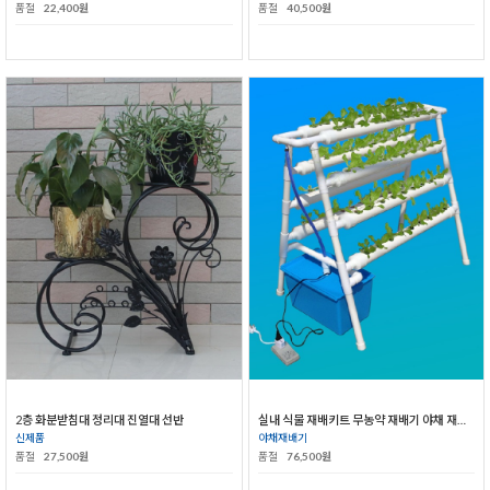
품절
22,400원
품절
40,500원
2층 화분받침대 정리대 진열대 선반
실내 식물 재배키트 무농약 재배기 야채 재배기
신제품
야채재배기
품절
27,500원
품절
76,500원