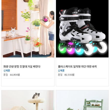
화분 선반 받침 진열대 거실 베란다
롤러스케이트 일자형 야간 야광 바퀴
신제품
신제품
품절
66,800원
품절
82,500원