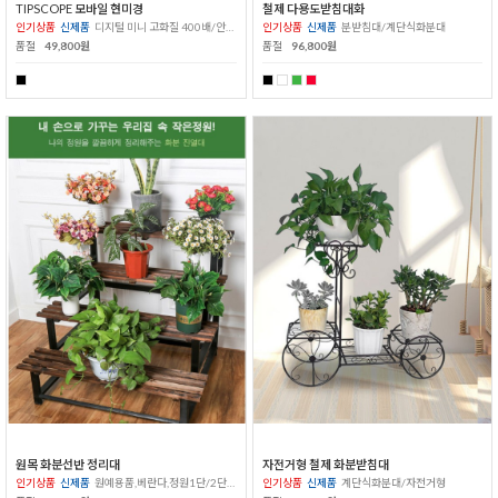
TIPSCOPE 모바일 현미경
철제 다용도받침대화
인기상품
신제품
디지털 미니 고화질 400배/안드로이드 아이폰 통용
인기상품
신제품
분받침대/계단식화분대
품절
49,800원
품절
96,800원
원목 화분선반 정리대
자전거형 철제 화분받침대
인기상품
신제품
원예용품,베란다,정원1단/2단/3단/4단
인기상품
신제품
계단식화분대/자전거형