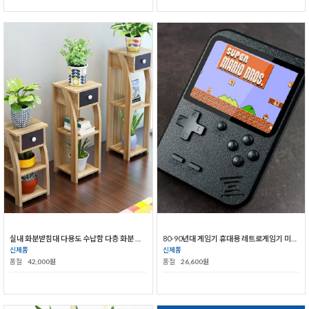
실내 화분받침대 다용도 수납함 다층 화분 정리대 침대협탁
80-90년대 게임기 휴대용 레트로게임기 미니오락기
신제품
신제품
품절
42,000원
품절
26,600원