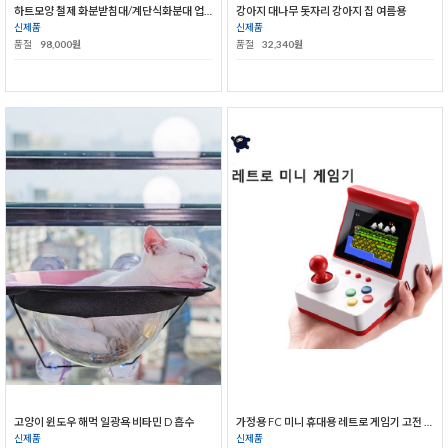
하트모양 철제 화분받침대/계단식화분대 업그레이드형
강아지 대나무 돗자리 강아지 집 여름용
신제품
신제품
품절
98,000원
품절
32,340원
고양이 윈도우 해먹 일광욕 비타민 D 흡수
가정용 FC 미니 휴대용 레트로 게임기 고전 오락실게임
신제품
신제품