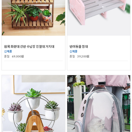
원목 화분대 선반 수납장 진열대 거치대
반려동물 침대
신제품
신제품
품절
69,000원
품절
39,200원