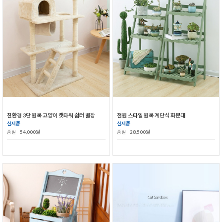
친환경 3단 원목 고양이 캣타워 쉼터 별장
전원 스타일 원목 계단식 화분대
신제품
신제품
품절
54,000원
품절
28,500원