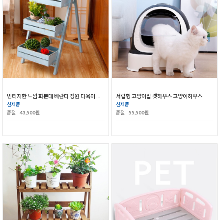
빈티지한 느낌 화분대 베란다 정원 다육이 화분대
서랍형 고양이집 캣하우스 고양이하우스
신제품
신제품
품절
43,500원
품절
55,500원