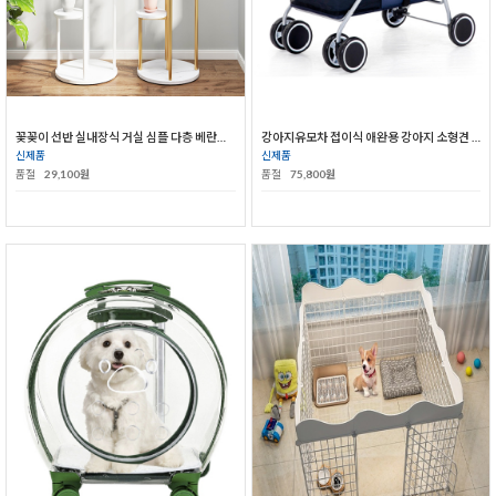
꽃꽂이 선반 실내장식 거실 심플 다층 베란다 꽃꽂이
강아지유모차 접이식 애완용 강아지 소형견 중형견 유모차
신제품
신제품
품절
29,100원
품절
75,800원