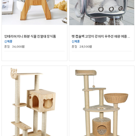
인테리어 미니 화분 식물 진열대 장식품
펫 캡슐백 고양이 강아지 우주선 애완 여름 가방
신제품
신제품
품절
36,000원
품절
28,500원