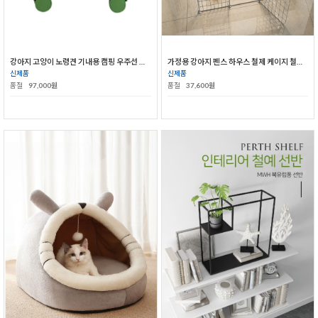
강아지 고양이 노령견 기내용 캠핑 우주선 백팩 케이지 캔넬 산책 이동장 투명 펫캐리어
가정용 강아지 펜스 하우스 철제 케이지 철망 소형견 중형견 울타리
신제품
신제품
품절
97,000원
품절
37,600원