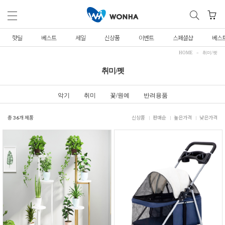
핫딜
베스트
세일
신상품
이벤트
스페셜샵
베스
HOME
취미/펫
취미/펫
악기
취미
꽃/원예
반려용품
총
36
개 제품
신상품
판매순
높은가격
낮은가격