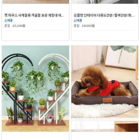
캣 하우스 사계절용 겨울철 보온 개침대 애완용품
심플한 인테리어 다용도선반 /철예선반/화분선반
신제품
신제품
품절
23,240원
품절
28,000원