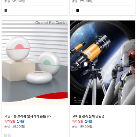
품절
52,850원
품절
29,000원
고양이용 브러쉬 털제거기 손톱 깎기
고배율 관측 천체 망원경
특가상품
신제품
특가상품
신제품
품절
18,000원
품절
89,000원