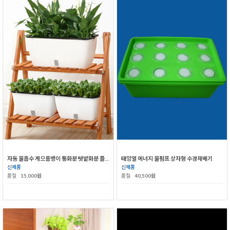
자동 물흡수 게으름뱅이 통화분 텃밭화분 플라스틱화분
태양열 에너지 물펌프 상자형 수경재배기
신제품
신제품
품절
15,000원
품절
40,500원