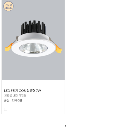
LED 3인치 COB 집중형 7W
고효율 LED 매입등
품절
7,990원
1