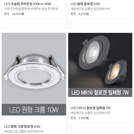
LED 초슬림 주차장등 900mm 40W
LED 원형 할로겐 10W
지하 주차장을 환하게 바꿔주는 슬림 주차장등
매립형으로 심플한 공간인테리어
품절
26,900원
품절
4,590원
LED MR16 할로겐 일체형 7W
매립형으로 심플한 공간인테리어
품절
2,990원
LED 원형 크롬 할로겐 10W
매립형으로 심플한 공간인테리어