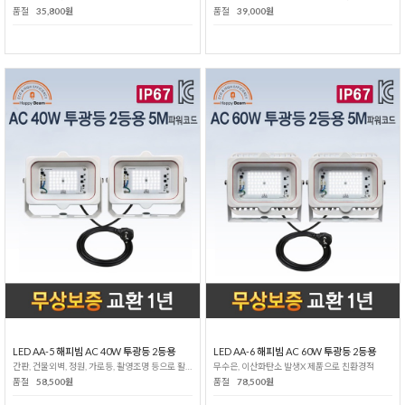
품절
35,800원
품절
39,000원
LED AA-5 해피빔 AC 40W 투광등 2등용
LED AA-6 해피빔 AC 60W 투광등 2등용
간판, 건물외벽, 정원, 가로등, 촬영조명 등으로 활용가능!
무수은, 이산화탄소 발생X 제품으로 친환경적
품절
58,500원
품절
78,500원