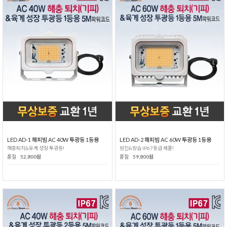
LED AD-1 해피빔 AC 40W 투광등 1등용
LED AD-2 해피빔 AC 60W 투광등 1등용
해충퇴치&유계 성장 투광등!
방진&방습 IP67등급 제품!
품절
52,800원
품절
59,800원