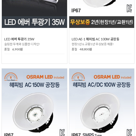
LED 에버 투광기 35W
LED AE-1 해피빔 AC 100W 공장등
슬림한 무게와 심플한 디자인!
현장1년 & 교환1년 무상보증 제품!
품절
6,900원
품절
48,800원