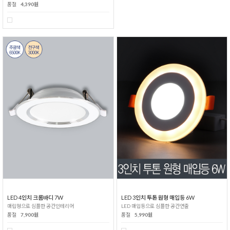
품절
4,390원
LED 4인치 크롬바디 7W
LED 3인치 투톤 원형 매입등 6W
매립형으로 심플한 공간인테리어
LED 매입등으로 심플한 공간연출
품절
7,900원
품절
5,990원