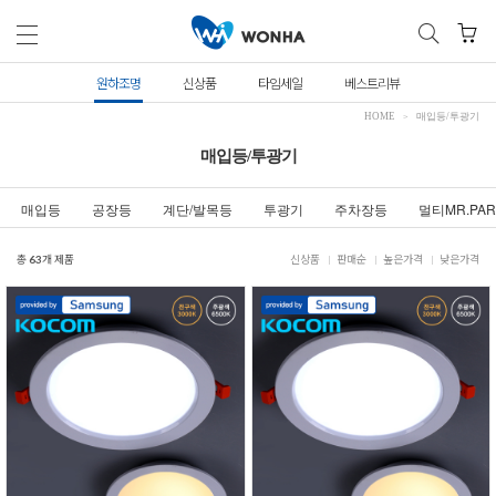
원하조명
신상품
타임세일
베스트리뷰
HOME
매입등/투광기
매입등/투광기
매입등
공장등
계단/발목등
투광기
주차장등
멀티MR.PAR
총
63
개 제품
신상품
판매순
높은가격
낮은가격