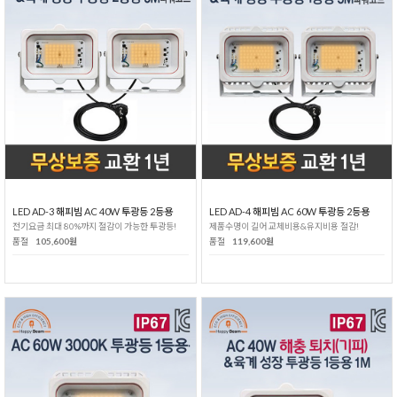
LED AD-3 해피빔 AC 40W 투광등 2등용
LED AD-4 해피빔 AC 60W 투광등 2등용
전기요금 최대 80%까지 절감이 가능한 투광등!
제품수명이 길어 교체비용&유지비용 절감!
품절
105,600원
품절
119,600원