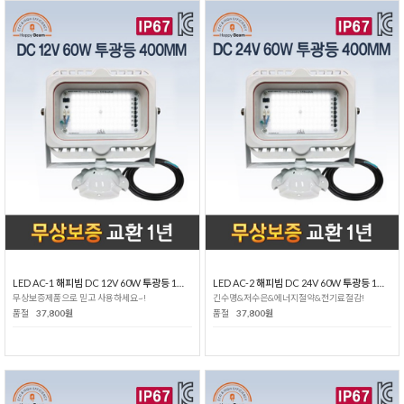
LED AC-1 해피빔 DC 12V 60W 투광등 1등용
LED AC-2 해피빔 DC 24V 60W 투광등 1등용
무상보증제품으로 믿고 사용하세요~!
긴수명&저수은&에너지절약&전기료절감!
품절
37,800원
품절
37,800원