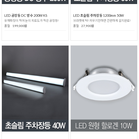
LED 공장등 DC 방수 200W KS
LED 초슬림 주차장등 1200mm 50W
유해파장이 적어 눈의 피로도가 적은 공장등!
브라켓에 탁! 끼우기만하면 간편하게 설치완료!
품절
199,000원
품절
27,900원