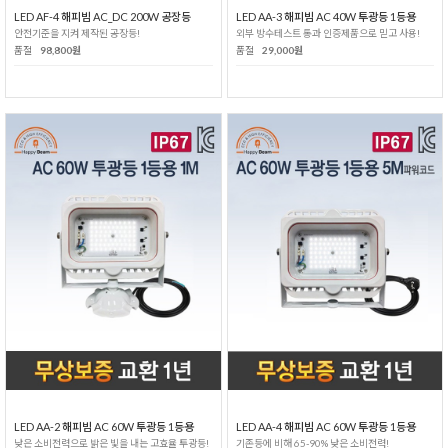
LED AF-4 해피빔 AC_DC 200W 공장등
LED AA-3 해피빔 AC 40W 투광등 1등용
안전기준을 지켜 제작된 공장등!
외부 방수테스트 통과 인증제품으로 믿고 사용!
품절
98,800원
품절
29,000원
LED AA-2 해피빔 AC 60W 투광등 1등용
LED AA-4 해피빔 AC 60W 투광등 1등용
낮은 소비전력으로 밝은 빛을 내는 고효율 투광등!
기존등에 비해 65-90% 낮은 소비전력!