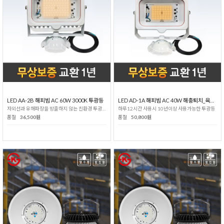
LED AA-2B 해피빔 AC 60W 3000K 투광등
LED AD-1A 해피빔 AC 40W 해충퇴치_육계성장 투광등
자외선과 유해파장을 방출하지 않는 친환경 투광등!
하루12시간 사용시 10년이상 사용가능한 투광등
품절
36,500원
품절
50,800원