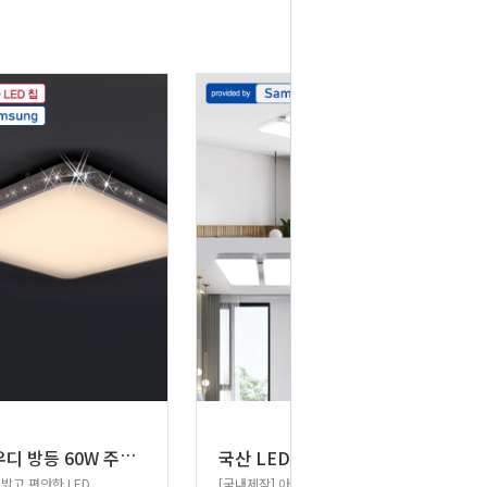
L
ED 사우디 방등 60W 주백색
국
산 LED 거실등 방등 엣지등 평판조명
밝고 편안한 LED
[국내제작] 아늑한 공간 연출