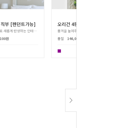
오
리건 4등 직부 [펜던트가능]
 직부 [펜던트가능]
유타 조명으로 새롭게 탄생하는 인테리어 공간!
품격을 높여주는 럭셔리 패트릭 조명!
,100원
품절
146,000원