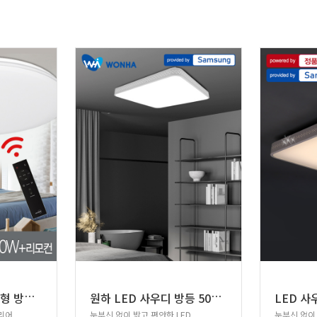
L
ED 퓨어 플러스 원형 방등 60W+리모컨
원
하 LED 사우디 방등 50W 삼성칩
리어
눈부신 없이 밝고 편안한 LED
눈부신 없이 