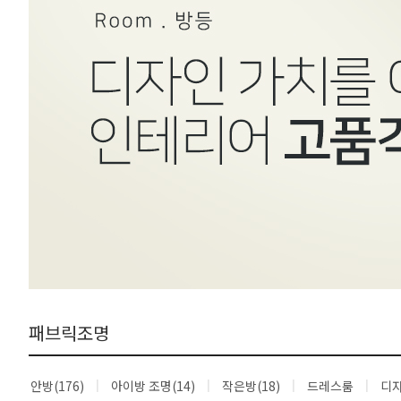
패브릭조명
안방(176)
아이방 조명(14)
작은방(18)
드레스룸
디자