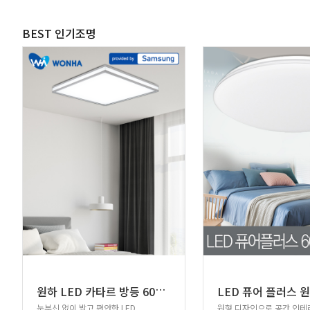
BEST 인기조명
원
하 LED 카타르 방등 60W 삼성칩
눈부신 없이 밝고 편안한 LED
원형 디자인으로 공간 인테