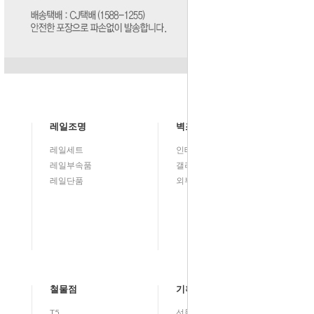
레일조명
벽조명
레일세트
인테리어
레일부속품
갤러리벽등(그림벽등)
레일단품
외부등/실외등
철물점
기획전
T5
선물기획전