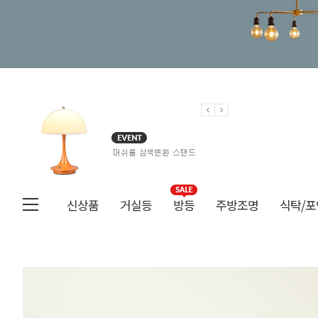
신상품
거실등
방등
주방조명
식탁/포