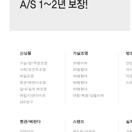
신상품
거실조명
방
거실/방/주방조명
20평이하
안
식탁/포인트조명
20평형대
아이
레일조명
30평형대
작
현관/베란다조명
40평형대
드
실내/실외 벽조명
50평형대
매립/다운라이트
대형/복층/샹들리에
LED전구
현관/베란다
스탠드
실
인테리어
무드등/수유등
가