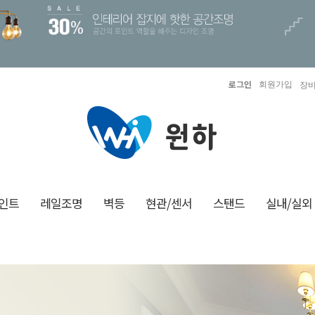
로그인
회원가입
장바
인트
레일조명
벽등
현관/센서
스탠드
실내/실외