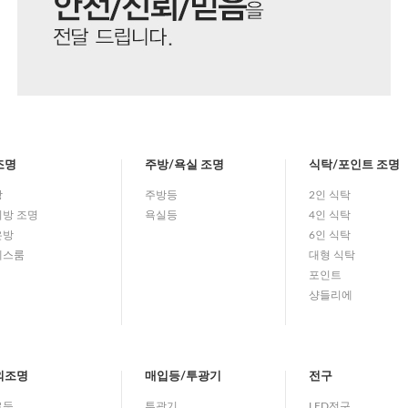
조명
주방/욕실 조명
식탁/포인트 조명
방
주방등
2인 식탁
방 조명
욕실등
4인 식탁
은방
6인 식탁
레스룸
대형 식탁
포인트
샹들리에
외조명
매입등/투광기
전구
로등
투광기
LED전구