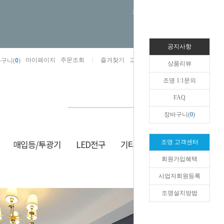
오늘하루 열지않음
공지사항
0
마이페이지
주문조회
즐겨찾기
고객센터
카카오톡채널/상담
구니(
)
상품리뷰
조명 1:1문의
FAQ
장바구니(
0
)
매입등/투광기
LED전구
기타/잡화
생활/건강
조명 고객센터
회원가입혜택
HOME
>
방등
>
패브릭조명
사업자회원등록
조명설치방법