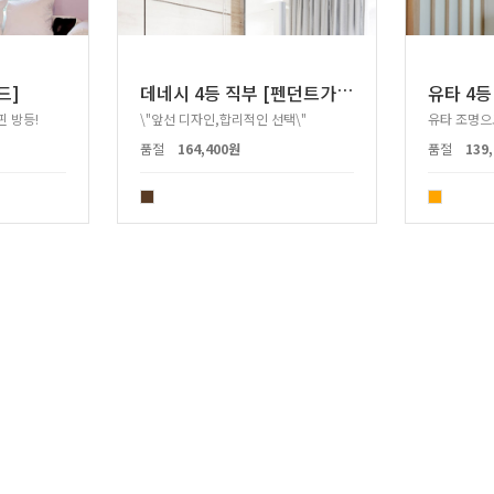
데
네시 4등 직부 [펜던트가능]
드]
유타 4등
 방등!
\"앞선 디자인,합리적인 선택\"
품절
164,400원
품절
139