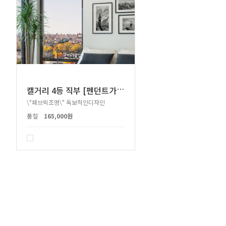
캘
거리 4등 직부 [펜던트가능]
\"패브릭조명\" 독보적인디자인
품절
165,000원