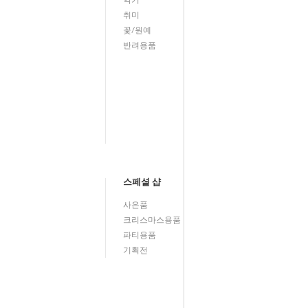
악기
취미
꽃/원예
반려용품
스페셜 샵
사은품
크리스마스용품
파티용품
기획전