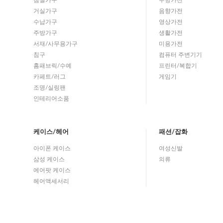
침실가구
주방가전
거실가구
음향가전
수납가구
영상가전
주방가구
생활가전
서재/사무용가구
미용가전
침구
컴퓨터 주변기기
홈패브릭/수예
프린터/복합기
카페트/러그
게임기
조명/실링팬
인테리어소품
케이스/헤어
패션/잡화
아이폰 케이스
여성신발
삼성 케이스
의류
에어팟 케이스
헤어액세서리