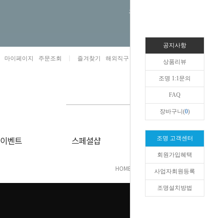
오늘하루 열지않음
공지사항
마이페이지
주문조회
즐겨찾기
해외직구 1:1문의
카카오톡채널/상담
상품리뷰
조명 1:1문의
FAQ
장바구니(
0
)
이벤트
스페셜샵
리얼리뷰
조명 고객센터
회원가입혜택
HOME
>
케이스/헤어
>
삼성 케이스
사업자회원등록
조명설치방법