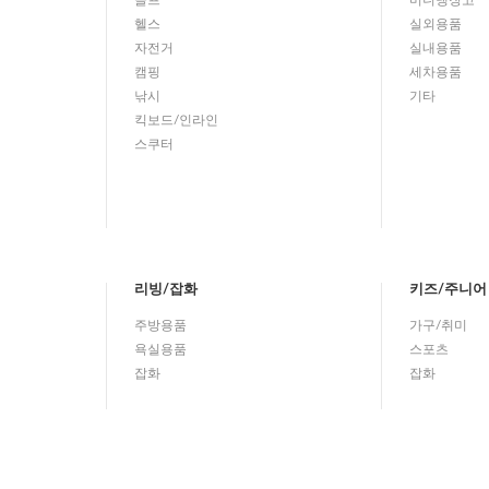
골프
미니냉장고
헬스
실외용품
자전거
실내용품
캠핑
세차용품
낚시
기타
킥보드/인라인
스쿠터
리빙/잡화
키즈/주니어
주방용품
가구/취미
욕실용품
스포츠
잡화
잡화