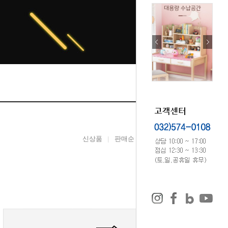
신상품
판매순
높은가격
낮은가격