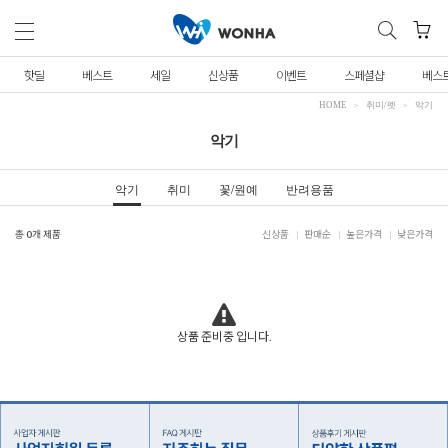
핫딜
베스트
세일
신상품
이벤트
스페셜샵
베스
HOME
취미/펫
악기
악기
악기
취미
꽃/원예
반려용품
총
0
개 제품
신상품
판매순
높은가격
낮은가격
상품 준비중 입니다.