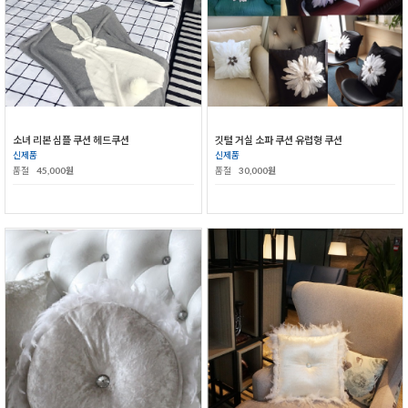
소녀 리본 심플 쿠션 헤드쿠션
깃털 거실 소파 쿠션 유럽형 쿠션
신제품
신제품
품절
45,000원
품절
30,000원