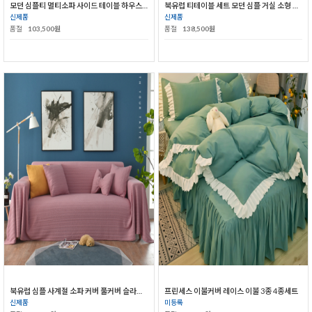
모던 심플티 멀티소파 사이드 테이블 하우스용 거실 크리에이터 미니 티테이블
북유럽 티테이블 세트 모던 심플 거실 소형 침실 원목다리 TV 캐비닛
신제품
신제품
품절
103,500원
품절
138,500원
북유럽 심플 사계절 소파 커버 풀커버 슬라이드 패드
프린세스 이불커버 레이스 이불 3종 4종세트
신제품
미등록