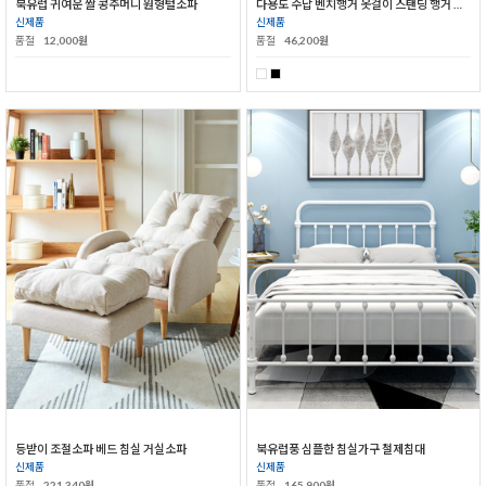
북유럽 귀여운 쌀 콩주머니 원형털소파
다용도 수납 벤치행거 옷걸이 스탠딩 행거 신발장
신제품
신제품
품절
12,000원
품절
46,200원
등받이 조절소파 베드 침실 거실소파
북유럽풍 심플한 침실가구 철제침대
신제품
신제품
품절
221,340원
품절
165,900원