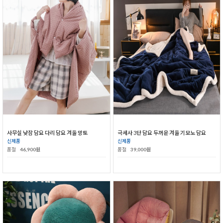
사무실 낮잠 담요 다리 담요 겨울 망토
극세사 3단 담요 두꺼운 겨울 기모노 담요
신제품
신제품
품절
46,900원
품절
39,000원