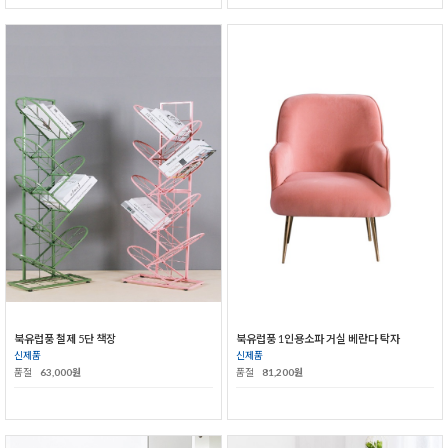
북유럽풍 철제 5단 책장
북유럽풍 1인용소파 거실 베란다 탁자
신제품
신제품
품절
63,000원
품절
81,200원