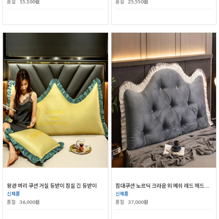
품절
15,100원
품절
25,550원
왕관 머리 쿠션 거실 등받이 침실 긴 등받이
침대쿠션 노르딕 크라운 위 메쉬 레드 헤드 공주풍 허리 보호대 등받이
신제품
신제품
품절
36,000원
품절
37,000원