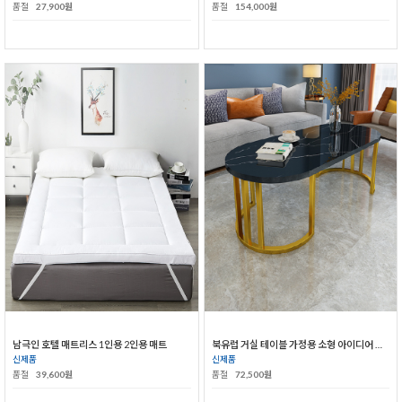
품절
27,900원
품절
154,000원
남극인 호텔 매트리스 1인용 2인용 매트
북유럽 거실 테이블 가정용 소형 아이디어 철제 탁자
신제품
신제품
품절
39,600원
품절
72,500원