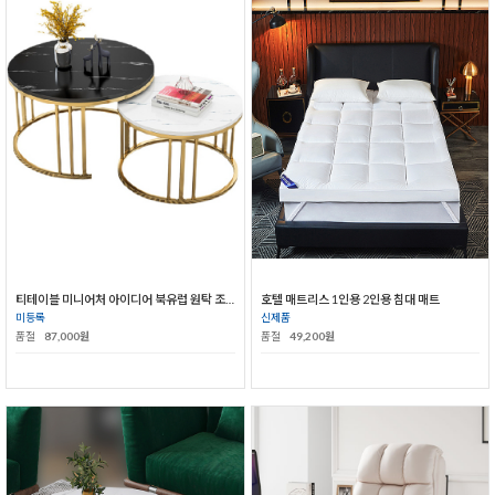
티테이블 미니어처 아이디어 북유럽 원탁 조합 작은탁자 원형 테이블
호텔 매트리스 1인용 2인용 침대 매트
미등록
신제품
품절
87,000원
품절
49,200원