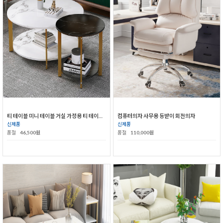
티 테이블 미니 테이블 거실 가정용 티 테이블 콤비 북유럽 심플 아이디어 테이블
컴퓨터의자 사무용 등받이 회전의자
신제품
신제품
품절
46,500원
품절
110,000원