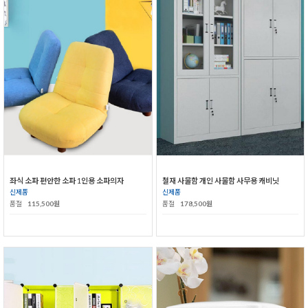
좌식 소파 편안한 소파 1인용 소파의자
철재 사물함 개인 사물함 사무용 캐비닛
신제품
신제품
품절
115,500원
품절
178,500원