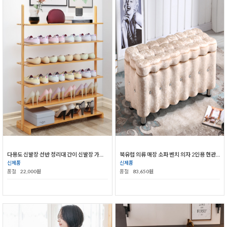
다용도 신발장 선반 정리대 간이 신발장 가정용 신발정리함
북유럽 의류 매장 소파 벤치 의자 2인용 현관 의자 신발 수납 박스
신제품
신제품
품절
22,000원
품절
83,650원