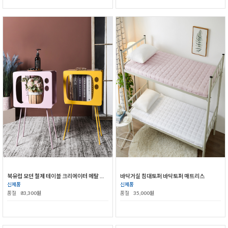
북유럽 모던 철제 테이블 크리에이터 메탈 거실 소파 침실 협탁
바닥거실 침대토퍼 바닥토퍼 매트리스
신제품
신제품
품절
83,300원
품절
35,000원