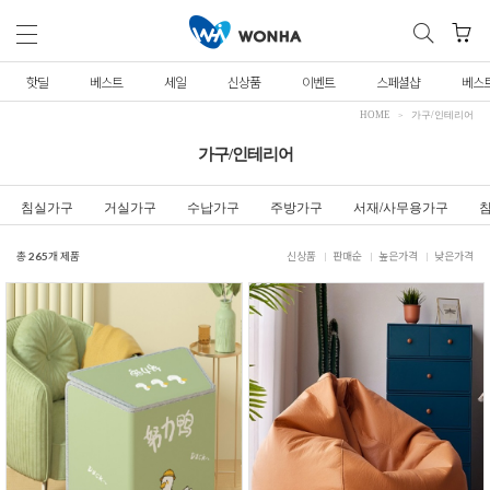
핫딜
베스트
세일
신상품
이벤트
스페셜샵
베스
HOME
가구/인테리어
가구/인테리어
침실가구
거실가구
수납가구
주방가구
서재/사무용가구
총
265
개 제품
신상품
판매순
높은가격
낮은가격