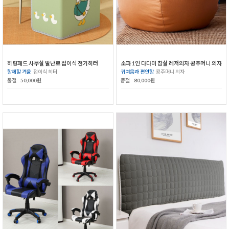
히팅패드 사무실 발난로 접이식 전기히터
소파 1인 다다미 침실 레저의자 콩주머니 의자
함께할 겨울
접이식 히터
귀여움과 편안함
콩주머니 의자
품절
50,000원
품절
80,000원