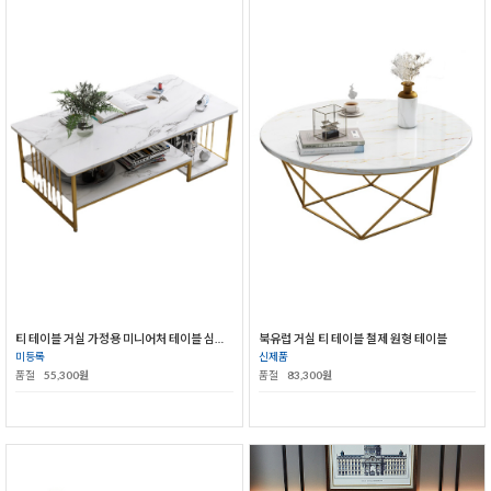
티 테이블 거실 가정용 미니어처 테이블 심플 모던 소파 티테이블
북유럽 거실 티 테이블 철제 원형 테이블
미등록
신제품
품절
55,300원
품절
83,300원