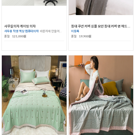
사무실의자 게이밍 의자
침대 쿠션 커버 심플 모던 침대 커버 면 헤드 등받이 유럽식 침대
사무용 학생 책상 컴퓨터의자
바른자세 만들어주는 의자
미등록
품절
121,000원
품절
19,900원