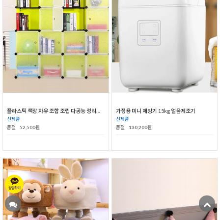
플라스틱 책장 자유 조합 조립 다공능 정리대 수납장
가정용 미니 제빙기 15kg 얼음제조기
신제품
신제품
품절
52,500원
품절
130,200원