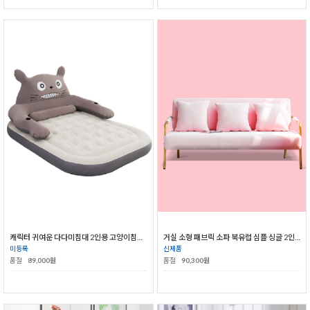
캐릭터 귀여운 다다미침대 2인용 고양이침대 소파 쿠션 더블 가정용 침실침대
거실 소형 패브릭 소파 북유럽 심플 싱글 2인 일본식 간이 소파
미등록
신제품
품절
89,000원
품절
90,300원