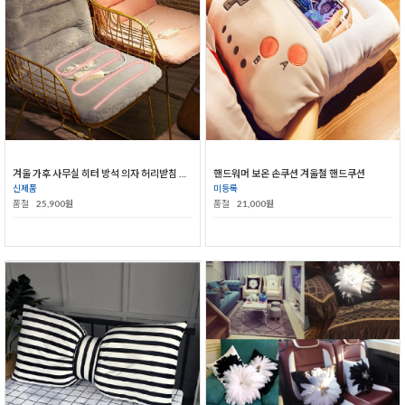
겨울 가후 사무실 히터 방석 의자 허리받침 쿠션 일체형 방귀 패드 엉덩이 시트 전기난방
핸드워머 보온 손쿠션 겨울철 핸드쿠션
신제품
미등록
품절
25,900원
품절
21,000원