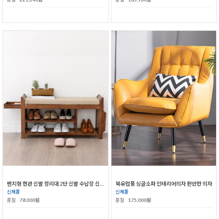
벤치형 현관 신발 정리대 2단 신발 수납장 신발장
북유럽풍 싱글소파 인테리어의자 편안한 의자
신제품
신제품
품절
78,000원
품절
175,000원