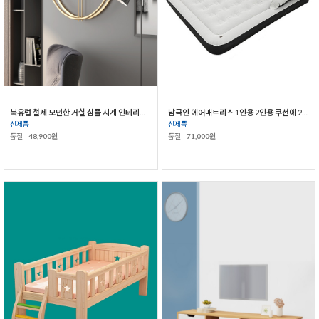
북유럽 철제 모던한 거실 심플 시계 인테리어 벽시계
남극인 에어매트리스 1인용 2인용 쿠션에 2중 접이식 야외 휴대용 소파 패드
신제품
신제품
품절
48,900원
품절
71,000원