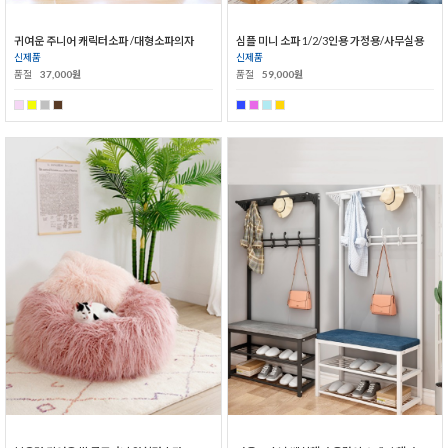
귀여운 주니어 캐릭터소파 /대형소파의자
심플 미니 소파 1/2/3인용 가정용/사무실용
신제품
신제품
품절
37,000원
품절
59,000원