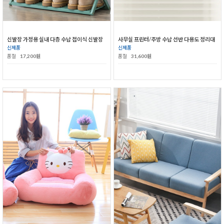
신발장 가정용 실내 다층 수납 접이식 신발장
사무실 프린터/주방 수납 선반 다용도 정리대
신제품
신제품
품절
17,200원
품절
31,600원