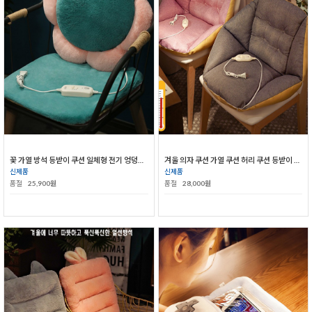
꽃 가열 방석 등받이 쿠션 일체형 전기 엉덩이 받침 의자 허리 패드
겨울 의자 쿠션 가열 쿠션 허리 쿠션 등받이 일체형 사무실 의자 패드
신제품
신제품
품절
25,900원
품절
28,000원