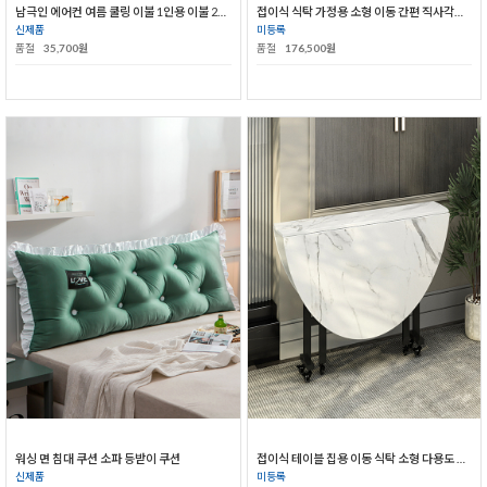
남극인 에어컨 여름 쿨링 이불 1인용 이불 2인용 이불 솜이불
접이식 식탁 가정용 소형 이동 간편 직사각형 밥상 식사용
신제품
미등록
품절
35,700원
품절
176,500원
워싱 면 침대 쿠션 소파 등받이 쿠션
접이식 테이블 집용 이동 식탁 소형 다용도 식사 테이블 원형 아이디어 거실 테이블 대형 원탁
신제품
미등록