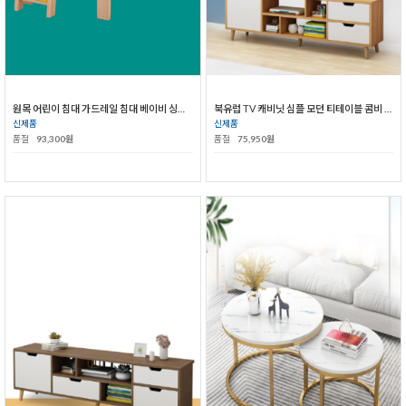
원목 어린이 침대 가드레일 침대 베이비 싱글 와이드 침대
북유럽 TV 캐비닛 심플 모던 티테이블 콤비 거실 소형 원목다리 간이 TV 캐비닛
신제품
신제품
품절
93,300원
품절
75,950원