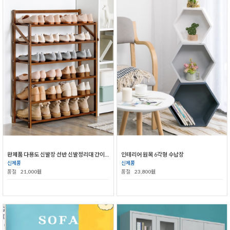
완제품 다용도 신발장 선반 신발정리대 간이신발장
인테리어 원목 6각형 수납장
신제품
신제품
품절
21,000원
품절
23,800원