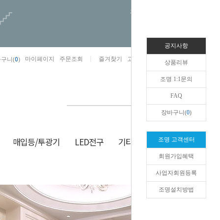
오늘하루 열지않음
공지사항
0
마이페이지
주문조회
즐겨찾기
고객센터
카카오톡채널/상담
구니(
)
상품리뷰
조명 1:1문의
FAQ
장바구니(
0
)
매입등/투광기
LED전구
기타/잡화
생활/건강
조명 고객센터
회원가입혜택
HOME
>
현관/센서
>
일자등
사업자회원등록
조명설치방법