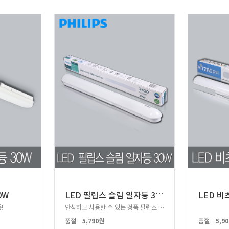
L
ED 필립스 슬림 일자등 30W 필립스칩
0W
LED 비
!
안심하고 사용할 수 있는 정품 필립스 일자등!
품절
5,790원
품절
5,9