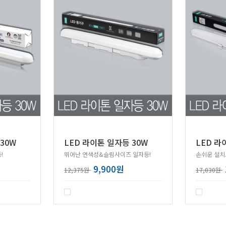
30W
LED 라이톤 일자등 30W
LED 라
!
뛰어난 연색성&슬림사이즈 일자등!
손쉬운 설치
9,900원
12,375원
17,030원