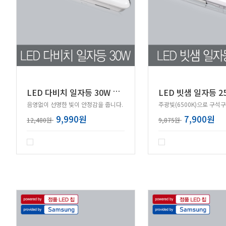
L
ED 다비치 일자등 30W 삼성칩
LED 빗샘 일자등 2
음영없이 선명한 빛이 안정감을 줍니다.
주광빛(6500K)으로 구석구
9,990원
7,900원
12,480원
9,875원