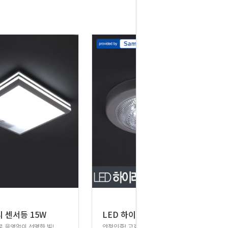
L
ED 하이라이트 아크릴 센서등 15W 삼성칩
리 센서등 15W
 음영없이 선명한 빛!
안정인증! 고효율 LED원형 센서등