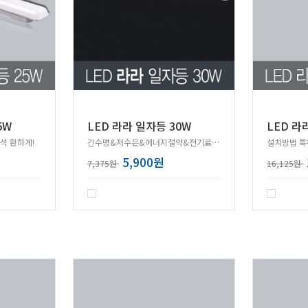
5W
LED 라라 일자등 30W
LED 라
석 환하게!
긴수명&저수은&에너지절약&전기료절감!
5,900원
7,375원
16,125원