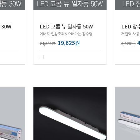
 30W
LED 코콤 뉴 일자등 50W
LED 장
에너지 절감효과&오래가는 장수명
19,625원
24,531원
6,125원