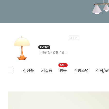
신상품
거실등
방등
주방조명
식탁/포