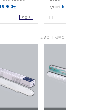
19,900원
6,390원
7,988원
리뷰 : 2
리뷰 : 2
신상품
판매순
높은가격
낮은가격