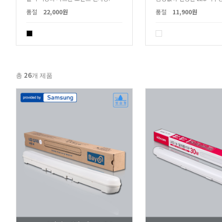
품절
22,000원
품절
11,900원
26
총
개 제품