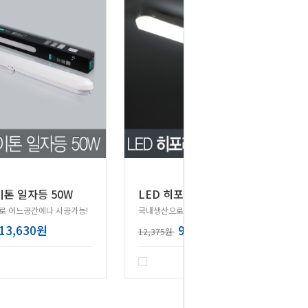
L
ED 히포 라인 일자등 30W 루멘스칩
이톤 일자등 50W
로 어느공간에나 시공가능!
국내생산으로 음영없이 선명한 LED일자등!
13,630원
9,900원
12,375원