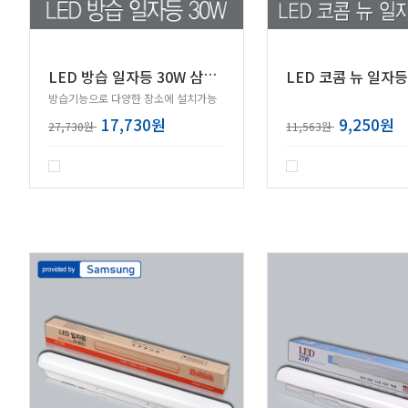
L
ED 방습 일자등 30W 삼성칩
LED 코콤 뉴 일자등
방습기능으로 다양한 장소에 설치가능
17,730원
9,250원
27,730원
11,563원