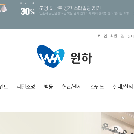
로그인
회원가입
장바
인트
레일조명
벽등
현관/센서
스탠드
실내/실외