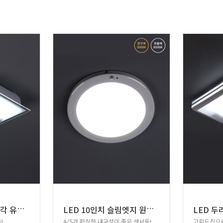
L
ED 샌딩 화이트 사각 유리철판 직부등 15W
L
ED 10인치 슬림엣지 원형 센서등 20W
LED 두
!
A/S가 확실한 내구성이 좋은 센서등!
고휘도칩으로