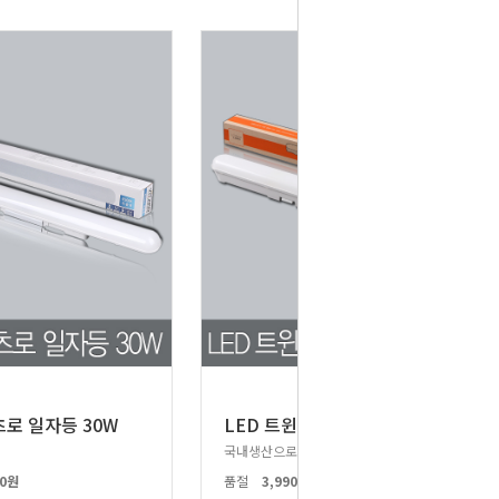
츠로 일자등 30W
LED 트윈2등 일자등 30W
국내생산으로 음영없이 선명한 LED일자등!
00원
품절
3,990원