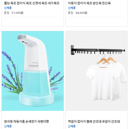
폴딩 욕조 접이식 욕조 신생아 욕조 아기욕조
이동식 접이식 욕조 반신욕 전신욕
신제품
신제품
품절
57,000원
품절
68,600원
센서형 자동거품 손세정기 라벤더향
벽걸이 접이식 빨래 건조대 옷걸이 건조대
신제품
신제품