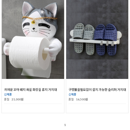
귀여운 꼬마 돼지 욕실 화장실 휴지 거치대
구멍뚫을필요없이 설치 가능한 슬리퍼 거치대
신제품
신제품
품절
21,000원
품절
16,500원
1