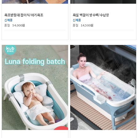
욕조받침대 접이식/아기욕조
욕실 벽걸이 방수팩/수납장
신제품
신제품
품절
54,000원
품절
14,500원