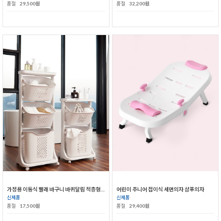
품절
29,500원
품절
32,200원
가정용 이동식 빨래 바구니 바퀴달림 적층형 빨래통
어린이 주니어 접이식 세면의자 샴푸의자
신제품
신제품
품절
17,500원
품절
29,400원