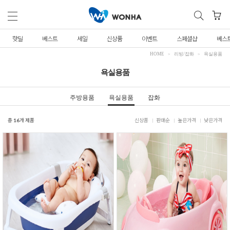
핫딜
베스트
세일
신상품
이벤트
스페셜샵
베스
HOME
리빙/잡화
욕실용품
욕실용품
주방용품
욕실용품
잡화
총
16
개 제품
신상품
판매순
높은가격
낮은가격