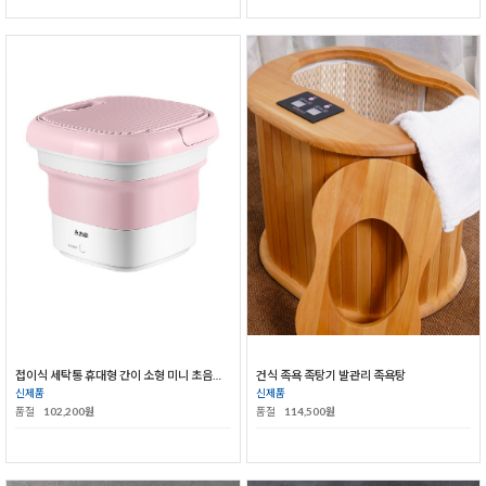
접이식 세탁통 휴대형 간이 소형 미니 초음파 속옷세탁기
건식 족욕 족탕기 발관리 족욕탕
신제품
신제품
품절
102,200원
품절
114,500원