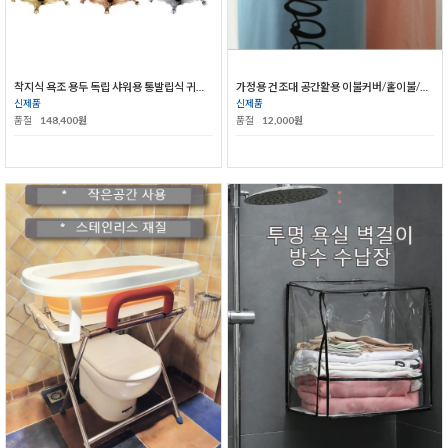
착지식 욕조 용두 독립 샤워용 통발립식 귀비 욕조 냉열 수도꼭지
가정용 건조대 공간활용 이불커버/홑이불/시트커버걸이
신제품
신제품
품절
148,400원
품절
12,000원