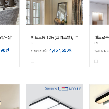
메
트로놈 9등(크리스탈+실크솔),[20Wx8+30W]
메
트로놈 12등(크리스탈), [20Wx12]
LG
LG
090원
4,467,690원
5,584,610원
2,393,40