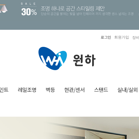
로그인
회원가입
장바
인트
레일조명
벽등
현관/센서
스탠드
실내/실외