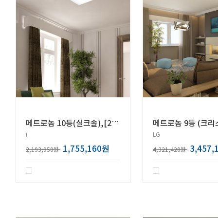
메
트로놈 10등(실크솔),[20Wx10]
(
LG
1,755,160원
3,457,
2,193,950원
4,321,420원