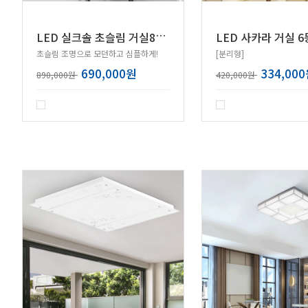
L
ED 실크솔 초슬림 거실8등 200W
초슬림 조명으로 모던하고 심플하게!
[분리형]
690,000원
334,00
890,000원
420,000원