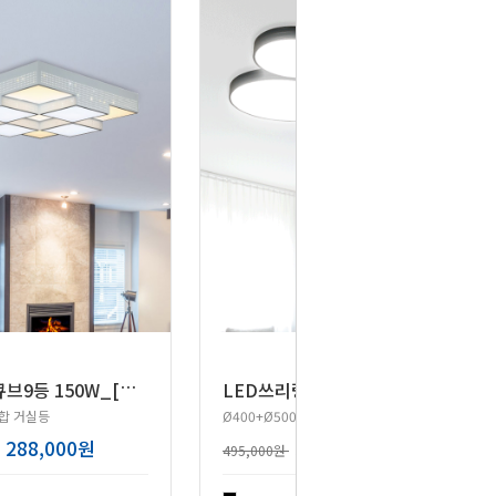
L
ED 뉴큐브9등 150W_[블랙,화이트]
L
ED쓰리링고 거실등 150W_[블랙,화이트]
합 거실등
Ø400+Ø500+Ø600 거실조명
288,000원
365,000원
495,000원