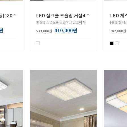
L
ED 사카라 거실 6등[180W]
L
ED 실크솔 초슬림 거실4등 110W
초슬림 조명으로 모던하고 심플하게!
[혼합/블랙
0원
410,000원
533,000원
702,000원