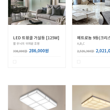
LED 트윙클 거실등 [125W]
별 무늬의 귀여운 조명
A,B,C
286,000원
2,021,
338,000원
2,526,360원