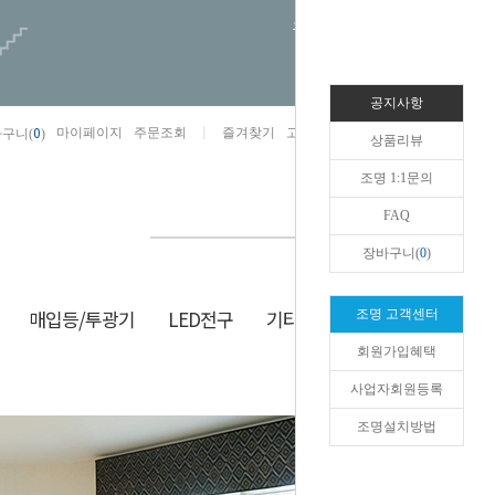
오늘하루 열지않음
공지사항
0
마이페이지
주문조회
즐겨찾기
고객센터
카카오톡채널/상담
구니(
)
상품리뷰
조명 1:1문의
FAQ
장바구니(
0
)
매입등/투광기
LED전구
기타/잡화
생활/건강
조명 고객센터
회원가입혜택
HOME
>
거실등
>
40평형대
사업자회원등록
조명설치방법