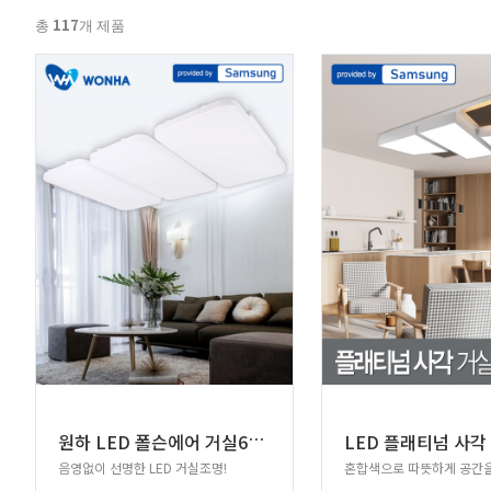
117
총
개 제품
원
하 LED 폴슨에어 거실6등 180W 삼성칩
음영없이 선명한 LED 거실조명!