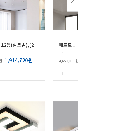
메
트로놈 12등(실크솔),[20Wx12]
메
트로놈 10등 (크리스탈),[20Wx10]
LG
1,914,720원
3,723,070원
0원
4,653,830원