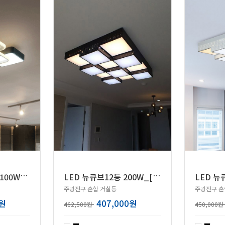
블
랙홀 2단 6등LED100W[블랙/화이트]
L
ED 뉴큐브12등 200W_[블랙,화이트]
주광전구 혼합 거실등
주광전구 혼
0원
407,000원
462,500원
450,000원