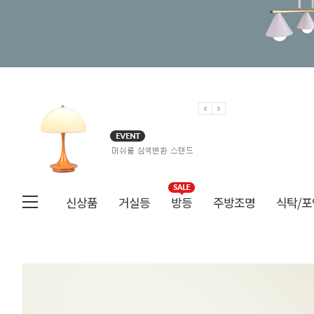
신상품
거실등
방등
주방조명
식탁/포