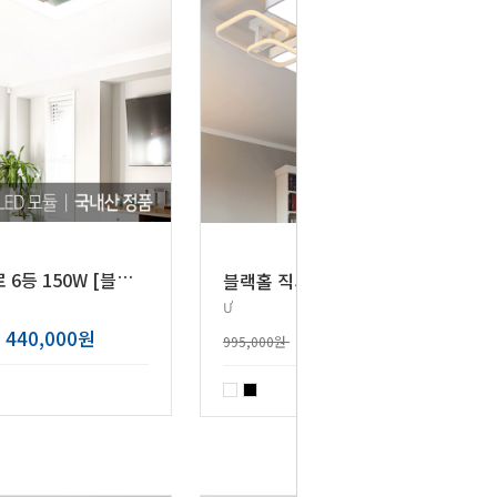
L
ED 헤로 6등 150W [블랙+화이트]
블
랙홀 직사각 2단 9등LED180W[블랙/화이트]
Ư
440,000원
858,000원
995,000원