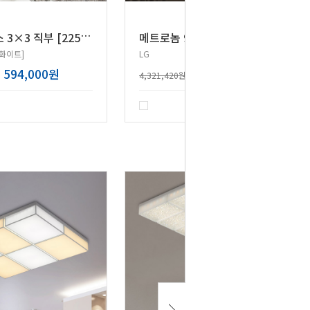
L
ED 체스 3×3 직부 [225W]
메
트로놈 9등(크리스탈), [20Wx8+30W]
/화이트]
LG
594,000원
3,457,140원
4,321,420원