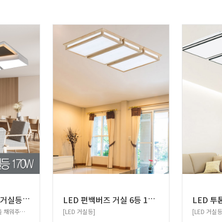
L
ED 플래티넘 사각 거실등 170W 삼성칩
L
ED 편백버즈 거실 6등 150W
LED 투
혼합색으로 따뜻하게 공간을 채워주는 거실조명!
[LED 거실등]
[LED 거실등