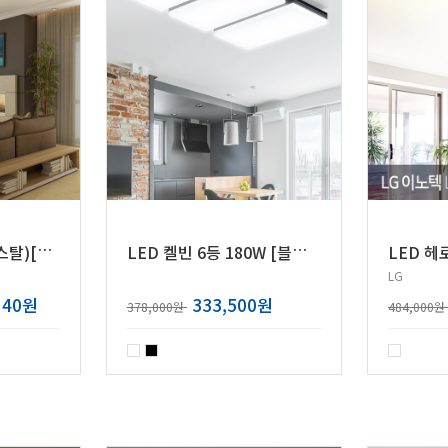
메
트로놈 9등 (크리스탈)[20WX9]
L
ED 켈빈 6등 180W [블랙/화이트]
LG
140원
333,500원
378,000원
484,000원