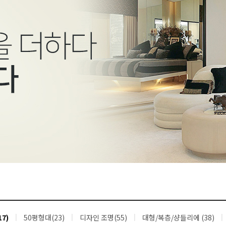
7)
50평형대(23)
디자인 조명(55)
대형/복층/샹들리에 (38)