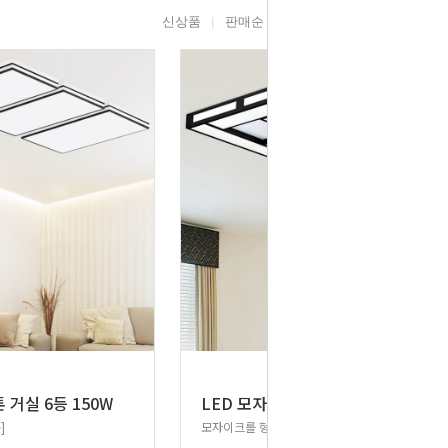
신상품
판매순
높은가격
낮은가격
톤 거실 6등 150W
LED 모자이크 거실 150W
]
모자이크를 형상하는 예술작품같은 디자인조명