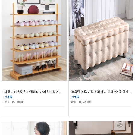
다용도 신발장 선반 정리대 간이 신발장 가정용 신발정리함
북유럽 의류 매장 소파 벤치 의자 2인용 현관 의자 신발 수납 박스
신제품
신제품
품절
22,000원
품절
83,650원