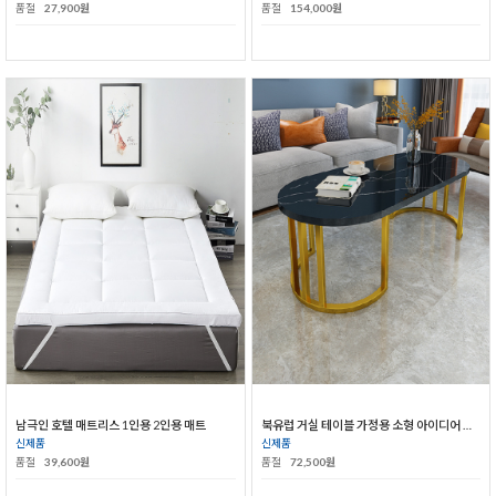
품절
27,900원
품절
154,000원
남극인 호텔 매트리스 1인용 2인용 매트
북유럽 거실 테이블 가정용 소형 아이디어 철제 탁자
신제품
신제품
품절
39,600원
품절
72,500원