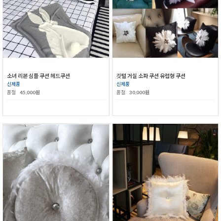
소녀 리본 심플 쿠션 헤드쿠션
깃털 거실 소파 쿠션 유럽형 쿠션
신제품
신제품
품절
45,000원
품절
30,000원