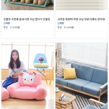
신발장 가정용 실내 다층 수납 접이식 신발장
사무실 프린터/주방 수납 선반 다용도 정리대
신제품
신제품
품절
17,200원
품절
31,600원