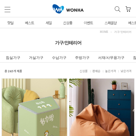
핫딜
베스트
세일
신상품
이벤트
스페셜샵
베스
HOME
가구/인테리어
가구/인테리어
침실가구
거실가구
수납가구
주방가구
서재/사무용가구
총
265
개 제품
신상품
판매순
높은가격
낮은가격