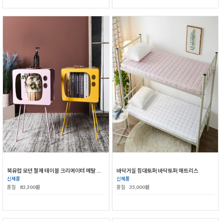
북유럽 모던 철제 테이블 크리에이터 메탈 거실 소파 침실 협탁
바닥거실 침대토퍼 바닥토퍼 매트리스
신제품
신제품
품절
83,300원
품절
35,000원