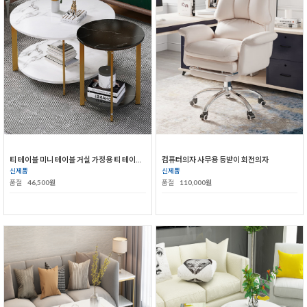
티 테이블 미니 테이블 거실 가정용 티 테이블 콤비 북유럽 심플 아이디어 테이블
컴퓨터의자 사무용 등받이 회전의자
신제품
신제품
품절
46,500원
품절
110,000원