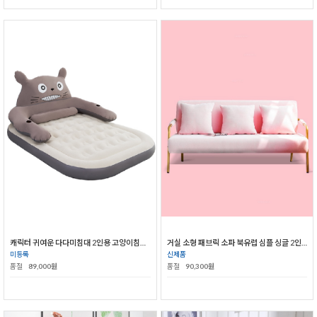
캐릭터 귀여운 다다미침대 2인용 고양이침대 소파 쿠션 더블 가정용 침실침대
거실 소형 패브릭 소파 북유럽 심플 싱글 2인 일본식 간이 소파
미등록
신제품
품절
89,000원
품절
90,300원