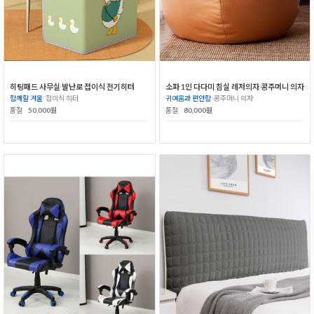
히팅패드 사무실 발난로 접이식 전기히터
소파 1인 다다미 침실 레저의자 콩주머니 의자
함께할 겨울
접이식 히터
귀여움과 편안함
콩주머니 의자
품절
50,000원
품절
80,000원