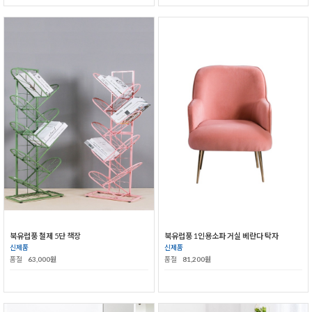
북유럽풍 철제 5단 책장
북유럽풍 1인용소파 거실 베란다 탁자
신제품
신제품
품절
63,000원
품절
81,200원