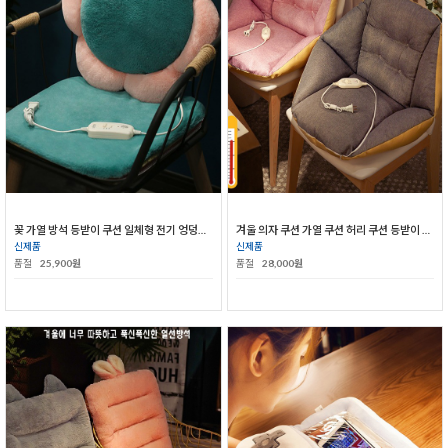
꽃 가열 방석 등받이 쿠션 일체형 전기 엉덩이 받침 의자 허리 패드
겨울 의자 쿠션 가열 쿠션 허리 쿠션 등받이 일체형 사무실 의자 패드
신제품
신제품
품절
25,900원
품절
28,000원