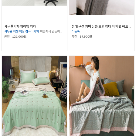
사무실의자 게이밍 의자
침대 쿠션 커버 심플 모던 침대 커버 면 헤드 등받이 유럽식 침대
사무용 학생 책상 컴퓨터의자
바른자세 만들어주는 의자
미등록
품절
121,000원
품절
19,900원