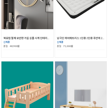
북유럽 철제 모던한 거실 심플 시계 인테리어 벽시계
남극인 에어매트리스 1인용 2인용 쿠션에 2중 접이식 야외 휴대용 소파 패드
신제품
신제품
품절
48,900원
품절
71,000원