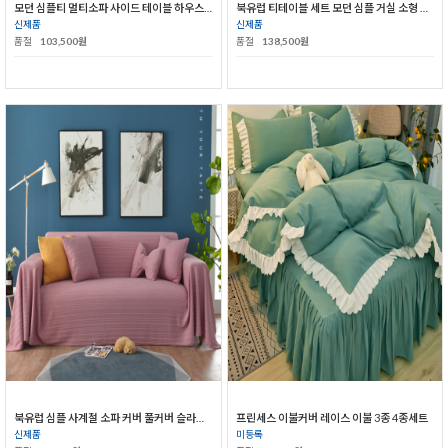
모던 심플티 멀티소파 사이드 테이블 하우스용 거실 크리에이터 미니 티테이블
북유럽 티테이블 세트 모던 심플 거실 소형 침실 원목다리 TV 캐비닛
신제품
신제품
품절
103,500원
품절
138,500원
북유럽 심플 사계절 소파 커버 풀커버 슬라이드 패드
프린세스 이불커버 레이스 이불 3종 4종세트
신제품
미등록