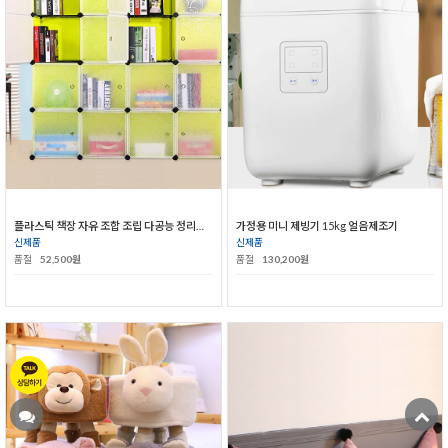
플라스틱 책장 자유 조합 조립 다공능 정리대 수납장
가정용 미니 제빙기 15kg 얼음제조기
신제품
신제품
품절
52,500원
품절
130,200원