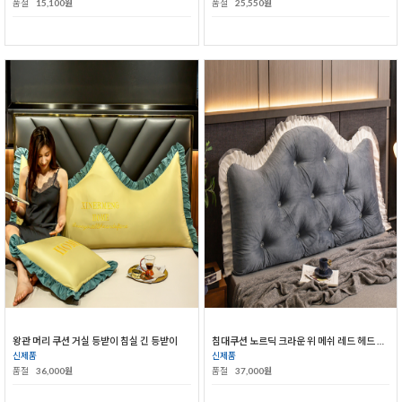
품절
15,100원
품절
25,550원
왕관 머리 쿠션 거실 등받이 침실 긴 등받이
침대쿠션 노르딕 크라운 위 메쉬 레드 헤드 공주풍 허리 보호대 등받이
신제품
신제품
품절
36,000원
품절
37,000원