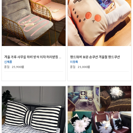
겨울 가후 사무실 히터 방석 의자 허리받침 쿠션 일체형 방귀 패드 엉덩이 시트 전기난방
핸드워머 보온 손쿠션 겨울철 핸드쿠션
신제품
미등록
품절
25,900원
품절
21,000원