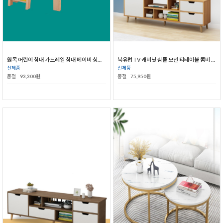
원목 어린이 침대 가드레일 침대 베이비 싱글 와이드 침대
북유럽 TV 캐비닛 심플 모던 티테이블 콤비 거실 소형 원목다리 간이 TV 캐비닛
신제품
신제품
품절
93,300원
품절
75,950원