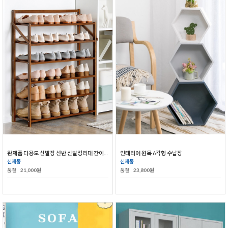
완제품 다용도 신발장 선반 신발정리대 간이신발장
인테리어 원목 6각형 수납장
신제품
신제품
품절
21,000원
품절
23,800원