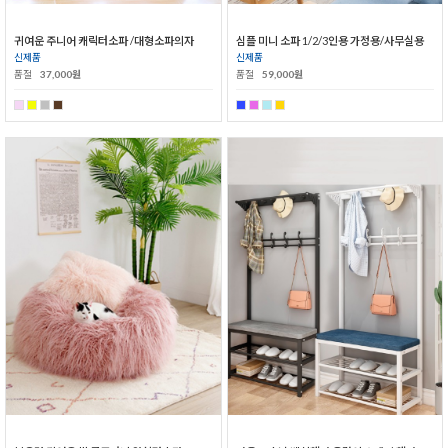
귀여운 주니어 캐릭터소파 /대형소파의자
심플 미니 소파 1/2/3인용 가정용/사무실용
신제품
신제품
품절
37,000원
품절
59,000원