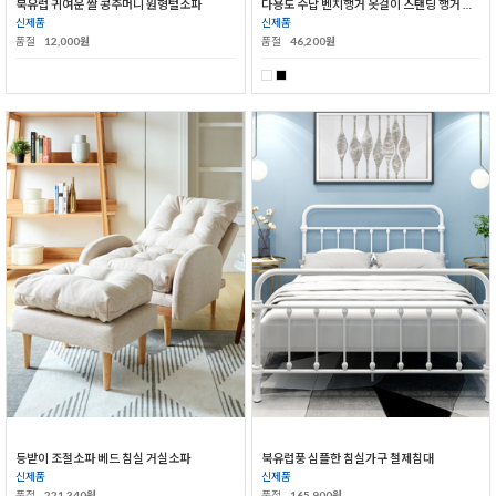
북유럽 귀여운 쌀 콩주머니 원형털소파
다용도 수납 벤치행거 옷걸이 스탠딩 행거 신발장
신제품
신제품
품절
12,000원
품절
46,200원
등받이 조절소파 베드 침실 거실소파
북유럽풍 심플한 침실가구 철제침대
신제품
신제품
품절
221,340원
품절
165,900원