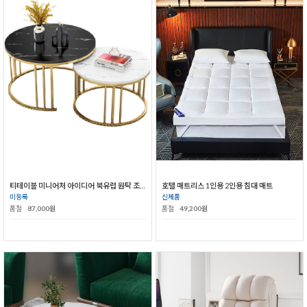
티테이블 미니어처 아이디어 북유럽 원탁 조합 작은탁자 원형 테이블
호텔 매트리스 1인용 2인용 침대 매트
미등록
신제품
품절
87,000원
품절
49,200원