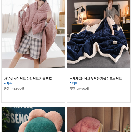
사무실 낮잠 담요 다리 담요 겨울 망토
극세사 3단 담요 두꺼운 겨울 기모노 담요
신제품
신제품
품절
46,900원
품절
39,000원