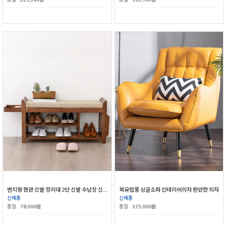
벤치형 현관 신발 정리대 2단 신발 수납장 신발장
북유럽풍 싱글소파 인테리어의자 편안한 의자
신제품
신제품
품절
78,000원
품절
175,000원