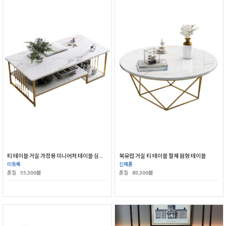
티 테이블 거실 가정용 미니어처 테이블 심플 모던 소파 티테이블
북유럽 거실 티 테이블 철제 원형 테이블
미등록
신제품
품절
55,300원
품절
83,300원