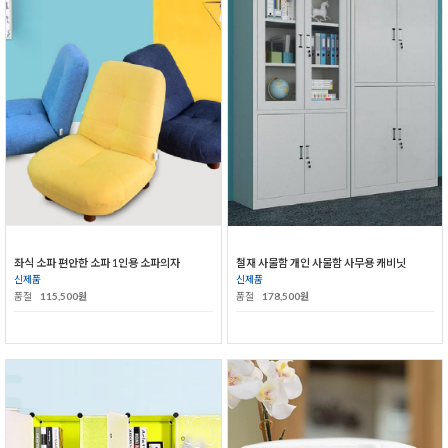
좌식 소파 편안한 소파 1인용 소파의자
철재 사물함 개인 사물함 사무용 캐비닛
신제품
신제품
품절
115,500원
품절
178,500원