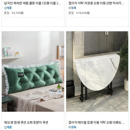
남극인 에어컨 여름 쿨링 이불 1인용 이불 2인용 이불 솜이불
접이식 식탁 가정용 소형 이동 간편 직사각형 밥상 식사용
신제품
미등록
품절
35,700원
품절
176,500원
워싱 면 침대 쿠션 소파 등받이 쿠션
접이식 테이블 집용 이동 식탁 소형 다용도 식사 테이블 원형 아이디어 거실 테이블 대형 원탁
신제품
미등록