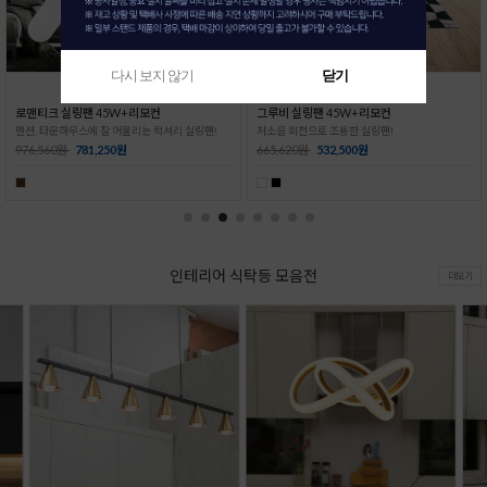
다시 보지 않기
닫기
그루비 실링팬 45W+리모컨
슬림 산들 실링팬(우드)+리모컨
저소음 회전으로 조용한 실링팬!
공간의 품격을 높이는 실링팬 !
665,620원
532,500원
300,000원
290,000원
인테리어 식탁등 모음전
더보기