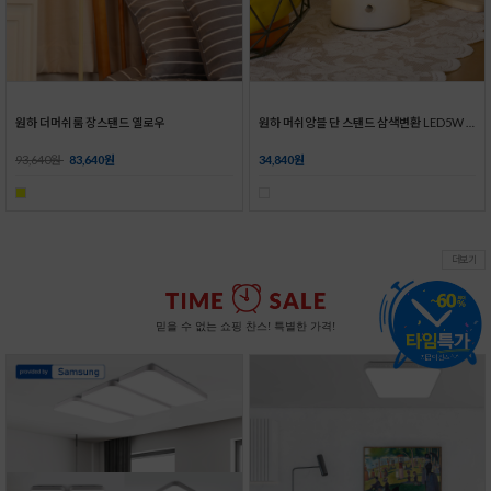
자유봉 레일2m4등 세트_2colors
LED 티라인 레일조명 5W 삼성칩_3colors
세트 구성으로 손쉽게 설치하는 자유봉 레일조명!
DB손해보험 가입으로 믿고 사용이 가능한 티라인 레일조명
59,875원
47,900원
17,375원
13,900원
더보기
믿을 수 없는 쇼핑 찬스! 특별한 가격!