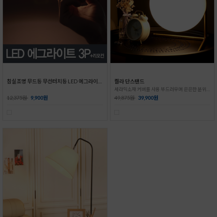
침실조명 무드등 무선터치등 LED 에그라이트3P+리모컨
켈라 단스탠드
세라믹소재 커버를 사용 부드러우며 은은한 분위기 연출
12,375원
9,900원
49,875원
39,900원