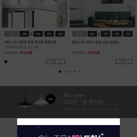
00
00
00
00
00
00
00
00
종료
일
종료
일
국산 LED 거실등 방등 엣지등 평판조명
원하 LED 사우디 방등 60W 삼성칩
[국내제작] 아늑한 공간 연출
50,000원
50,000원
35,900원
29,900원
리뷰 : 14
리뷰 : 2
TODAY
HOT