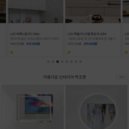
LED 버블 PD D형 회오리 30W
LED 버블 PD D형 1단 양면 50W
LE
럭셔리한 골드 색상&심플갓 조화가 럭셔리한 식탁등!
고급레스토랑, 바, 다이닝룸등에 잘 어울리는 고급인테리어 조명!
화려한 디자인의 버블PD 거실등!
373,750원
299,000원
498,750원
399,000원
49
아름다운 인테리어 벽조명
더보기