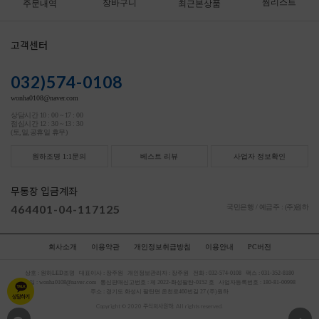
찜리스트
장바구니
주문내역
최근본상품
고객센터
032)574-0108
wonha0108@naver.com
상담시간 10 : 00 ~ 17 : 00
점심시간 12 : 30 ~ 13 : 30
(토,일,공휴일 휴무)
원하조명 1:1문의
베스트 리뷰
사업자 정보확인
무통장 입금계좌
464401-04-117125
국민은행 / 예금주 : (주)원하
회사소개
이용약관
개인정보취급방침
이용안내
PC버전
상호 :
원하LED조명
대표이사 :
장주원
개인정보관리자 :
장주원
전화 :
032-574-0108
팩스 :
031-352-8180
메일 :
wonha0108@naver.com
통신판매신고번호 :
제 2022-화성팔탄-0152 호
사업자등록번호 :
180-81-00998
주소 :
경기도 화성시 팔탄면 온천로460번길 27 (주)원하
Copyright © 2020 주식회사원하. All rights reserved.