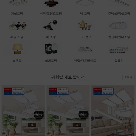
거실조명
식탁/포인트조명
방 조명
주방/화장실조명
레일 조명
벽 조명
LED 전구
현관/베란다조명
스탠드
실외조명
매립/다운라이트
철물점
평형별 세트 할인전
더보기