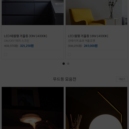
LED 타원형 거울등 30W (4000K)
LED 원형 거울등 18W (4000K)
ON/OFF 터치 스크린
인테리어 효과 거울조명
401,570원
321,250원
306,250원
245,000원
무드등 모음전
더보기