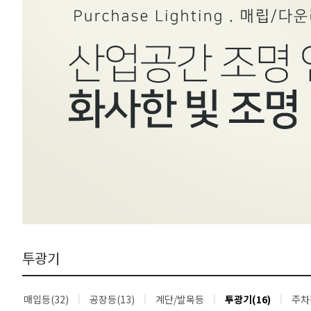
투광기
매입등(32)
공장등(13)
계단/발목등
투광기(16)
주차