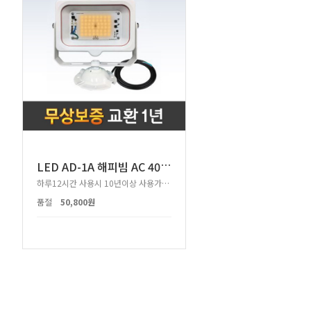
L
ED AD-1A 해피빔 AC 40W 해충퇴치_육계성장 투광등
하루12시간 사용시 10년이상 사용가능한 투광등
품절
50,800원