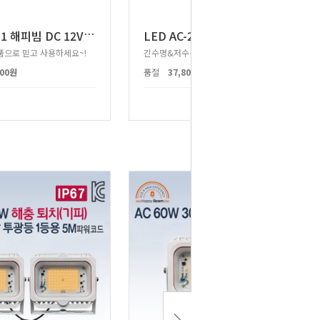
L
ED AC-1 해피빔 DC 12V 60W 투광등 1등용
L
ED AC-2 해피빔 DC 24V 60W 투광등 1등용
으로 믿고 사용하세요~!
긴수명&저수은&에너지절약&전기료절감!
800원
품절
37,800원