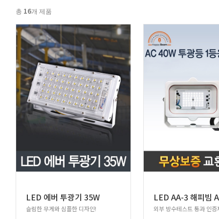
16
총
개 제품
LED 에버 투광기 35W
슬림한 무게와 심플한 디자인!