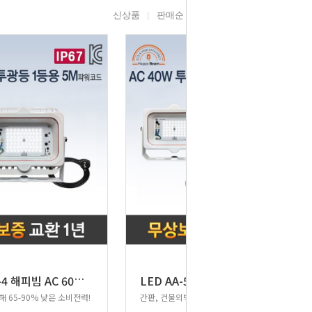
신상품
판매순
높은가격
낮은가격
L
ED AA-4 해피빔 AC 60W 투광등 1등용
L
ED AA-5 해피빔 AC 40W 투광등 2등용
 65-90% 낮은 소비전력!
간판, 건물외벽, 정원, 가로등, 촬영조명 등으로 활용가능!