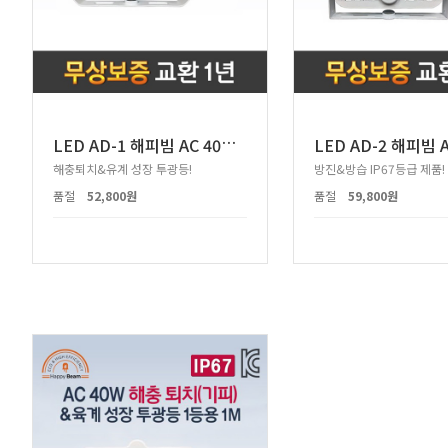
L
ED AD-1 해피빔 AC 40W 투광등 1등용
해충퇴치&유계 성장 투광등!
방진&방습 IP67등급 제품!
품절
52,800원
품절
59,800원