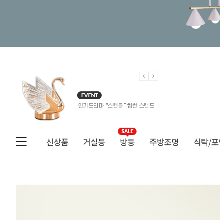
신상품
거실등
방등
주방조명
식탁/포