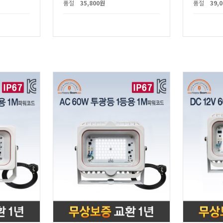
품절
35,800원
품절
39,