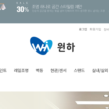
로그인
회원가입
장바
인트
레일조명
벽등
현관/센서
스탠드
실내/실외