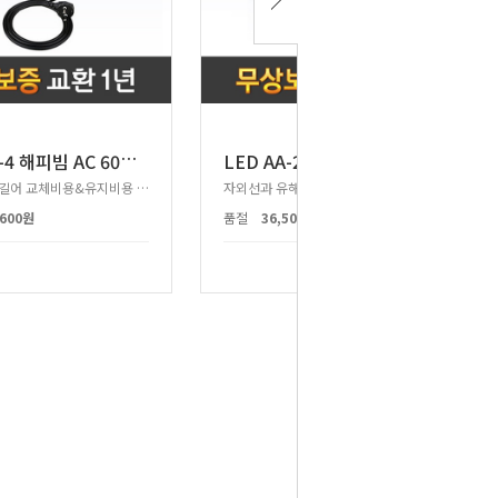
L
ED AD-4 해피빔 AC 60W 투광등 2등용
L
ED AA-2B 해피빔 AC 60W 3000K 투광등
제품수명이 길어 교체비용&유지비용 절감!
자외선과 유해파장을 방출하지 않는 친환경 투광등!
,600원
품절
36,500원