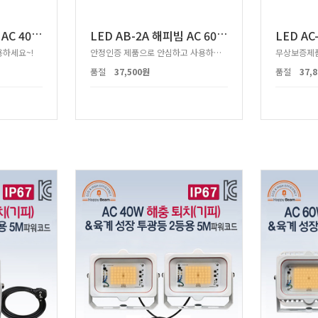
L
ED AB-1A 해피빔 AC 40W 투광등 1등용
L
ED AB-2A 해피빔 AC 60W 투광등 1등용
하세요~!
안정인증 제품으로 안심하고 사용하실 수 있습니다!
무상보증제품
품절
37,500원
품절
37,