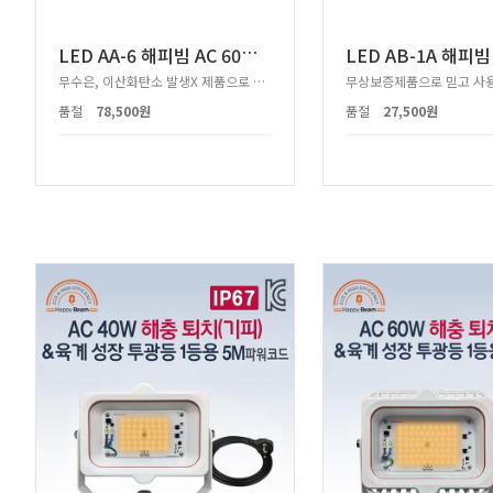
L
ED AA-6 해피빔 AC 60W 투광등 2등용
무수은, 이산화탄소 발생X 제품으로 친환경적
무상보증제품으로 믿고 사용
품절
78,500원
품절
27,500원