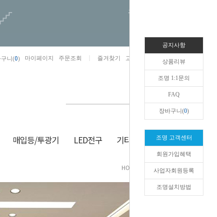
오늘하루 열지않음
공지사항
0
마이페이지
주문조회
즐겨찾기
고객센터
카카오톡채널/상담
구니(
)
상품리뷰
조명 1:1문의
FAQ
장바구니(
0
)
매입등/투광기
LED전구
기타/잡화
생활/건강
조명 고객센터
회원가입혜택
HOME
>
매입등/투광기
>
투광기
사업자회원등록
조명설치방법