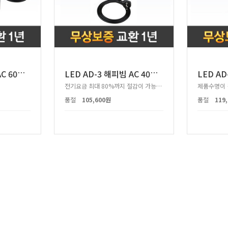
L
ED AD-2 해피빔 AC 60W 투광등 1등용
L
ED AD-3 해피빔 AC 40W 투광등 2등용
전기요금 최대 80%까지 절감이 가능한 투광등!
품절
105,600원
품절
119