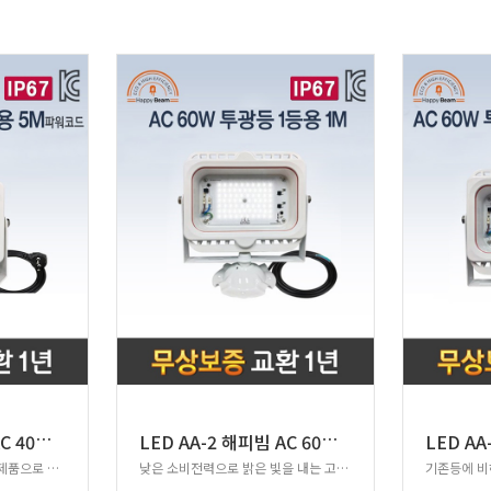
L
ED AA-3 해피빔 AC 40W 투광등 1등용
L
ED AA-2 해피빔 AC 60W 투광등 1등용
외부 방수테스트 통과 인증제품으로 믿고 사용!
낮은 소비전력으로 밝은 빛을 내는 고효율 투광등!
기존등에 비해