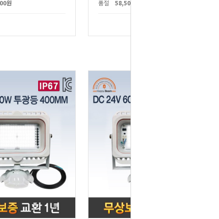
000원
품절
58,500원