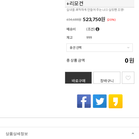
+리모컨
실내를 쾌적하게 만들어 주는 LED 실링팬 조명!
523,750
원
654,688원
(
20
%)
배송비
(조건)
재고
999
0
원
총 상품 금액
바로구매
장바구니
상품상세정보