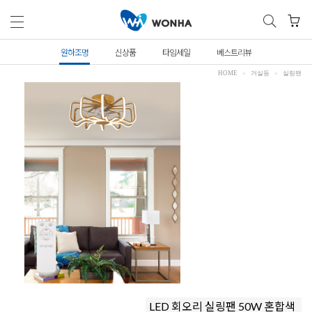
원하조명
신상품
타임세일
베스트리뷰
HOME
거실등
실링팬
LED 회오리 실링팬 50W 혼합색